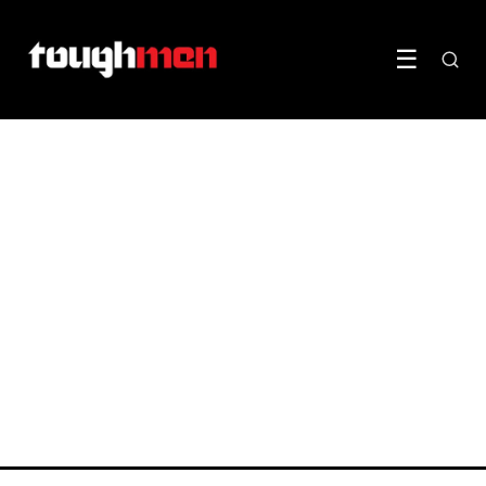
☰
LIFESTYLE & STIJL
Krachtpatsers ruilen de
tondeuse in voor een wilde
baard
LEES ARTIKEL →