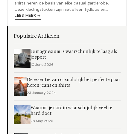
shirts heren de basis van elke casual garderobe.
Deze kledingstukken zijn niet alleen tijdloos en
veelzijdig, maar bieden ook het u...
LEES MEER →
Populaire Artikelen
Je magnesium is waarschijnlijk te laag als
je sport
10 June 2026
De essentie van casual stijl: het perfecte paar
heren jeans en shirts
23 January 2024
Waarom je cardio waarschijnlijk veel te
hard doet
28 May 2026