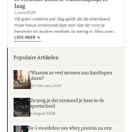
laag
1 June 2026
Vijf gram creatine per dag geldt als de standaard,
maar nieuw onderzoek laat zien dat dit voor je
hersenen en andere weefsels te weinig is. Alles over
dosering, timing en combinaties.
LEES MEER →
Populaire Artikelen
Waarom zo veel mensen aan hardlopen
doen?
25 February 2022
Zo zorg je dat niemand je haat in de
sportschool
4 August 2026
De 5 voordelen van whey protein na een