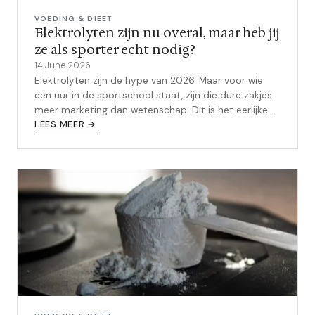
VOEDING & DIEET
Elektrolyten zijn nu overal, maar heb jij
ze als sporter echt nodig?
14 June 2026
Elektrolyten zijn de hype van 2026. Maar voor wie
een uur in de sportschool staat, zijn die dure zakjes
meer marketing dan wetenschap. Dit is het eerlijke
verhaal over wanneer ze wel - en wanneer ze niet -
LEES MEER →
de moeite waard zijn.