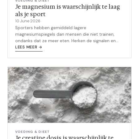
VOEDING & DIEET
Je magnesium is waarschijnlijk te laag
als je sport
10 June 2026
Sporters hebben gemiddeld lagere
magnesiumspiegels dan mensen die niet trainen,
ondanks dat ze meer eten. Herken de signalen en
weet welke vorm het beste werkt.
LEES MEER →
VOEDING & DIEET
Je creatine dosis is waarschijnlijk te