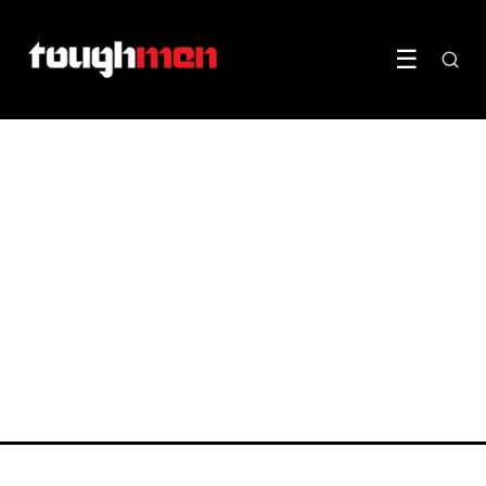
☰
GEZONDHEID & WELZIJN
Preventieve
gezondheidscheck laten
uitvoeren
15 July 2022
·
3 min leestijd