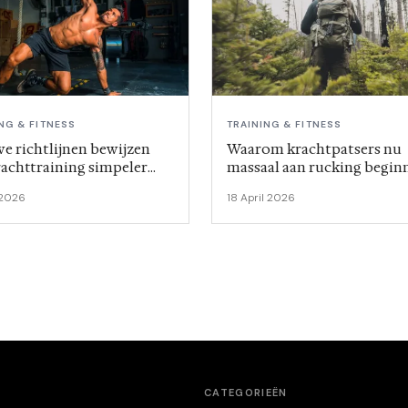
NG & FITNESS
TRAINING & FITNESS
e richtlijnen bewijzen
Waarom krachtpatsers nu
rachttraining simpeler
massaal aan rucking begin
an je denkt
l 2026
18 April 2026
CATEGORIEËN