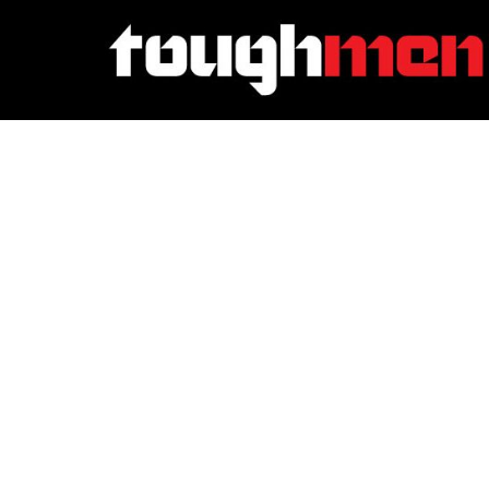
TRAINING & FITNESS
Waarom zo veel m
hardlopen doen?
25 February 2022
·
3 min leestijd