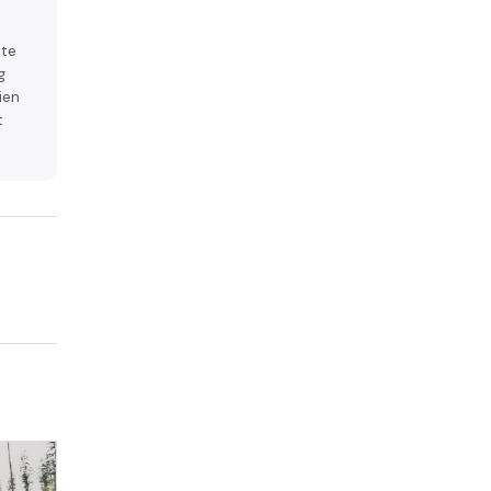
 te
g
ien
t