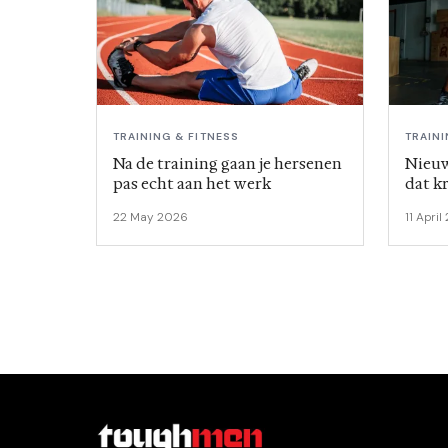
TRAINING & FITNESS
TRAINI
Na de training gaan je hersenen
Nieuw
pas echt aan het werk
dat k
kan d
22 May 2026
11 Apri