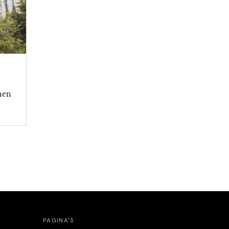
nen
PAGINA'S